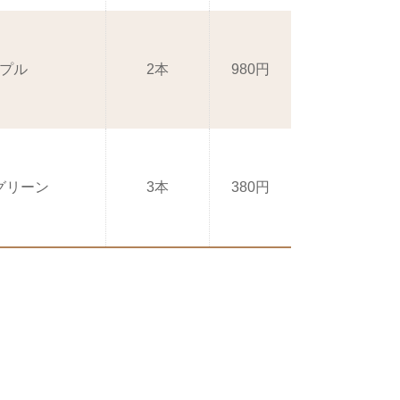
ープル
2本
980円
グリーン
3本
380円