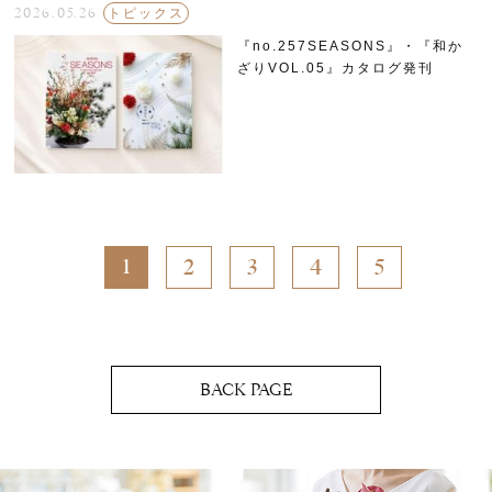
2026.05.26
トピックス
『no.257SEASONS』・『和か
ざりVOL.05』カタログ発刊
2
3
4
5
1
BACK PAGE