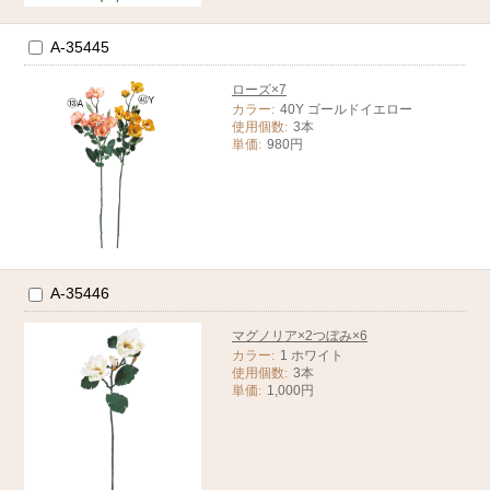
A-35445
ローズ×7
カラー:
40Y ゴールドイエロー
使用個数:
3本
単価:
980円
A-35446
マグノリア×2つぼみ×6
カラー:
1 ホワイト
使用個数:
3本
単価:
1,000円