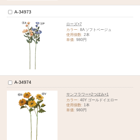
A-34973
ローズ×7
カラー:
8A ソフトベージュ
使用個数:
2本
単価:
980円
A-34974
サンフラワー×2つぼみ×1
カラー:
40Y ゴールドイエロー
使用個数:
1本
単価:
980円