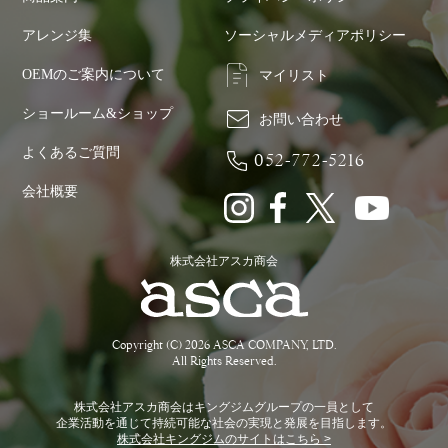
アレンジ集
ソーシャルメディアポリシー
OEMのご案内について
マイリスト
ショールーム&ショップ
お問い合わせ
よくあるご質問
052-772-5216
会社概要
株式会社アスカ商会
Copyright (C) 2026 ASCA COMPANY, LTD.
All Rights Reserved.
株式会社アスカ商会はキングジムグループの一員として
企業活動を通じて持続可能な社会の実現と発展を目指します。
株式会社キングジムのサイトはこちら >