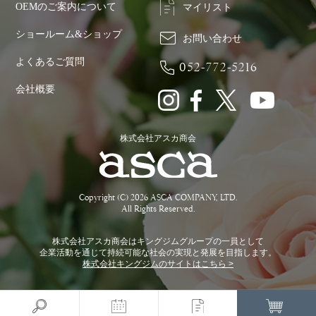
OEMのご案内について
マイリスト
ショールーム&ショップ
お問い合わせ
よくあるご質問
052-772-5216
会社概要
株式会社アスカ商会
Copyright (C) 2026 ASCA COMPANY, LTD.
All Rights Reserved.
株式会社アスカ商会はキングジムグループの一員として
企業活動を通じて持続可能な社会の実現と発展を目指します。
株式会社キングジムのサイトはこちら >