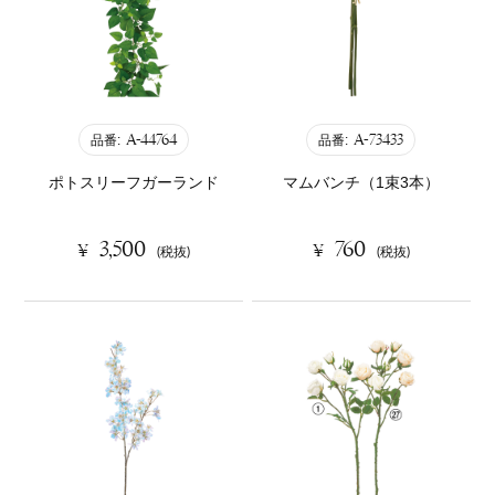
A-44764
A-73433
品番:
品番:
ポトスリーフガーランド
マムバンチ（1束3本）
3,500
760
¥
¥
(税抜)
(税抜)