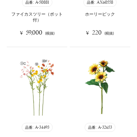
A-50881
AX60558
品番:
品番:
ファイカスツリー（ポット
ホーリーピック
付）
59,000
220
¥
¥
(税抜)
(税抜)
A-34493
A-32653
品番:
品番: