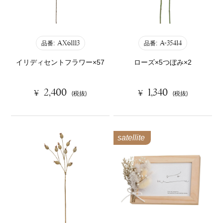
AX61113
A-35414
品番:
品番:
イリディセントフラワー×57
ローズ×5つぼみ×2
2,400
1,340
¥
¥
(税抜)
(税抜)
satellite