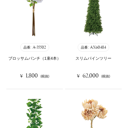
A-35502
AX60484
品番:
品番:
ブロッサムバンチ（1束4本）
スリムパインツリー
1,800
62,000
¥
¥
(税抜)
(税抜)