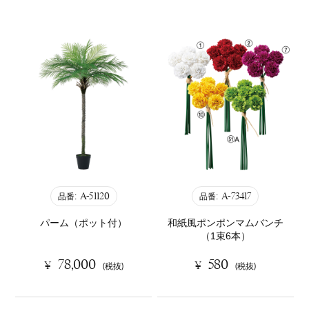
A-51120
A-73417
品番:
品番:
パーム（ポット付）
和紙風ポンポンマムバンチ
（1束6本）
78,000
580
¥
¥
(税抜)
(税抜)