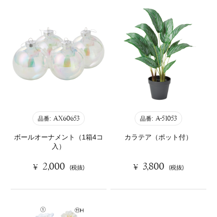
AX60653
A-51053
品番:
品番:
ボールオーナメント（1箱4コ
カラテア（ポット付）
入）
2,000
3,800
¥
¥
(税抜)
(税抜)