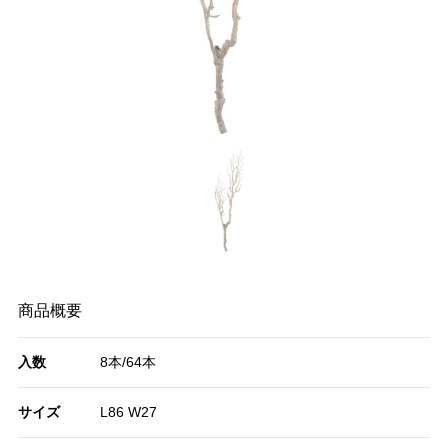
商品概要
入数
8本/64本
サイズ
L86 W27