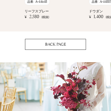
A-44648
A-4488
品番:
品番:
リーフスプレー
ドウダン
2,580
1,400
¥
¥
(税抜)
(税
BACK PAGE