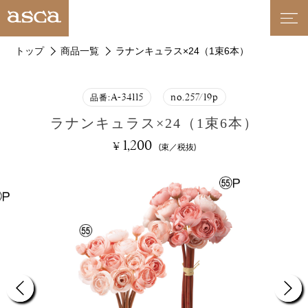
トップ
商品一覧
ラナンキュラス×24（1束6本）
A-34115
no.257/19p
品番:
ラナンキュラス×24（1束6本）
1,200
¥
(束／税抜)