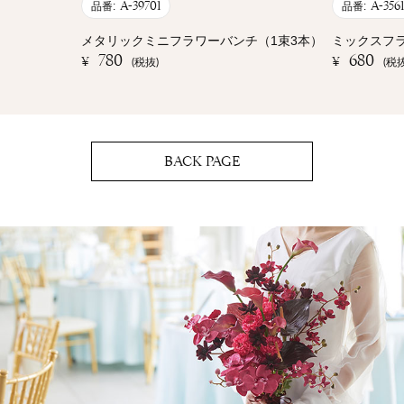
A-39701
A-356
品番:
品番:
メタリックミニフラワーバンチ（1束3本）
ミックスフ
780
680
¥
¥
(税抜)
(税抜
BACK PAGE