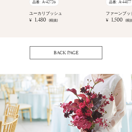
A-42726
A-44177
品番:
品番:
ユーカリブッシュ
ファーンブッ
1,480
1,500
¥
¥
(税抜)
(税
BACK PAGE