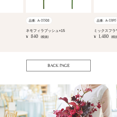
A-35508
A-33195
品番:
品番:
ネモフィラブッシュ×15
ミックスフラ
840
1,480
¥
¥
(税抜)
(税
BACK PAGE