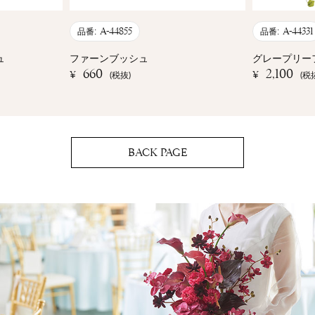
A-44855
A-44331
品番:
品番:
ュ
ファーンブッシュ
グレープリー
660
2,100
¥
¥
(税抜)
(税
BACK PAGE