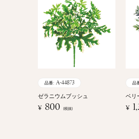
A-44873
品番:
品番
ゼラニウムブッシュ
ベリ
800
1
¥
¥
(税抜)