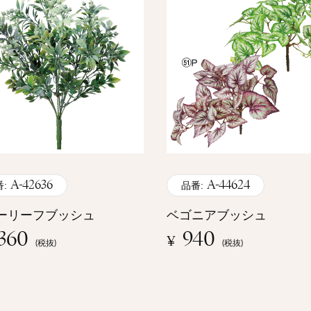
A-42636
A-44624
:
品番:
ーリーフブッシュ
ベゴニアブッシュ
,360
940
¥
(税抜)
(税抜)