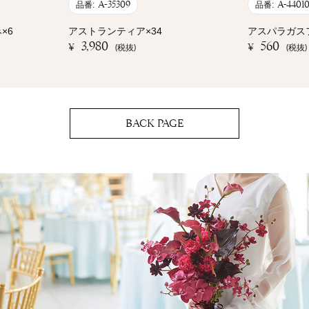
A-35309
A-4401
品番:
品番:
×6
アストランティア×34
アスパラガス
3,980
560
¥
¥
(税抜)
(税抜)
BACK PAGE