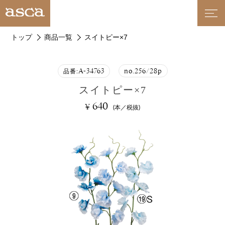
トップ
商品一覧
スイトピー×7
A-34763
no.256/28p
品番:
スイトピー×7
640
¥
(本／税抜)