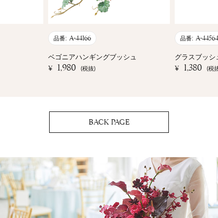
A-44166
A-4456
品番:
品番:
ベゴニアハンギングブッシュ
グラスブッシ
1,980
1,380
¥
¥
(税抜)
(税抜
BACK PAGE