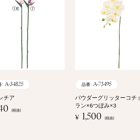
A-34825
A-73495
:
品番:
レチア
パウダーグリッターコチ
40
ラン×6つぼみ×3
(税抜)
1,500
¥
(税抜)