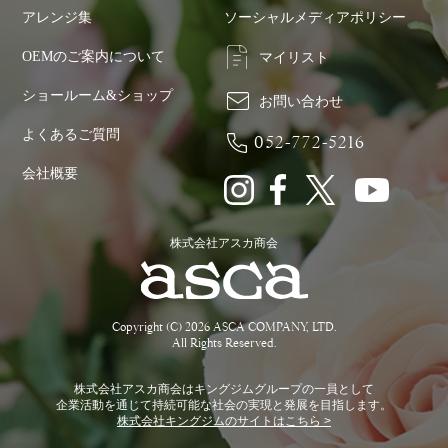
アレンジ集
ソーシャルメディアポリシー
OEMのご案内について
マイリスト
ショールーム&ショップ
お問い合わせ
よくあるご質問
052-772-5216
会社概要
株式会社アスカ商会
Copyright (C) 2026 ASCA COMPANY, LTD.
All Rights Reserved.
株式会社アスカ商会はキングジムグループの一員として
企業活動を通じて持続可能な社会の実現と発展を目指します。
株式会社キングジムのサイトはこちら >