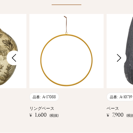
A-17088
A-10719
品番:
品番:
リングベース
ベース
1,600
7,900
¥
¥
(税抜)
(税