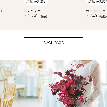
A-34288
A-35369
品番:
品番:
1
バンクシア
カーネーショ
1,660
640
¥
¥
(税抜)
(税抜)
BACK PAGE