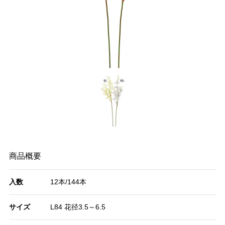
商品概要
入数
12本/144本
サイズ
L84 花径3.5～6.5