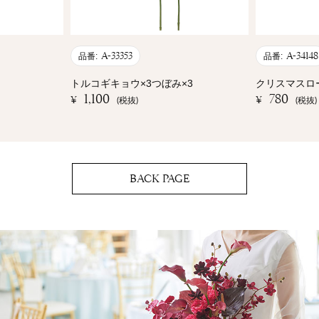
A-33353
A-34148
品番:
品番:
トルコギキョウ×3つぼみ×3
クリスマスロー
1,100
780
¥
¥
(税抜)
(税抜)
BACK PAGE