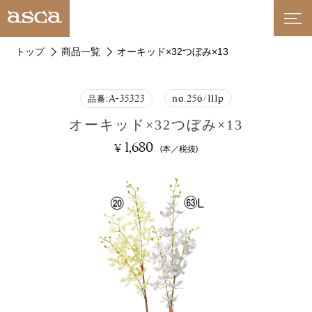
トップ
商品一覧
オーキッド×32つぼみ×13
A-35323
no.256/111p
品番:
オーキッド×32つぼみ×13
1,680
¥
(本／税抜)