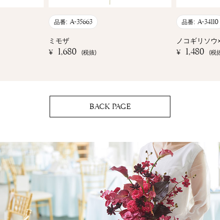
A-35663
A-34110
品番:
品番:
ミモザ
ノコギリソウ×
1,680
1,480
¥
¥
(税抜)
(税
BACK PAGE