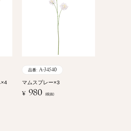
A-34540
品番:
×4
マムスプレー×3
980
¥
(税抜)