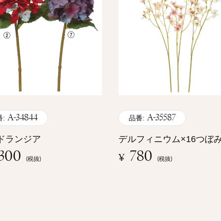
A-34844
A-35587
:
品番:
ドランジア
デルフィニウム×16つぼみ
,300
780
¥
(税抜)
(税抜)