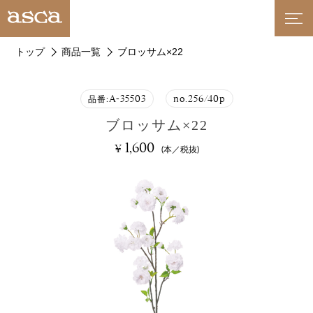
トップ
商品一覧
ブロッサム×22
A-35503
no.256/40p
品番:
ブロッサム×22
1,600
¥
(本／税抜)