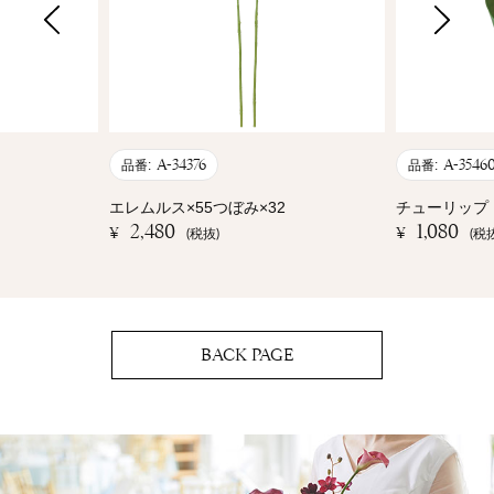
A-34376
A-3546
品番:
品番:
エレムルス×55つぼみ×32
チューリップ
2,480
1,080
¥
¥
(税抜)
(税
BACK PAGE