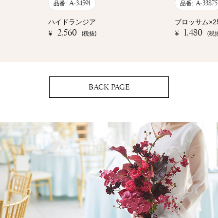
A-34591
A-33875
品番:
品番:
ハイドランジア
ブロッサム×2
2,560
1,480
¥
¥
(税抜)
(税
BACK PAGE