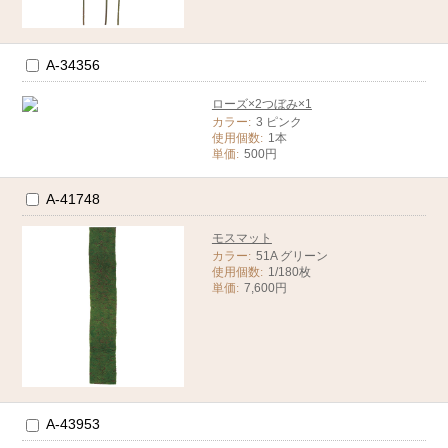
A-34356
ローズ×2つぼみ×1
カラー:
3 ピンク
使用個数:
1本
単価:
500円
A-41748
モスマット
カラー:
51A グリーン
使用個数:
1/180枚
単価:
7,600円
A-43953