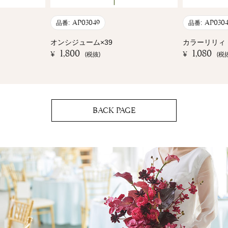
AP03049
AP0304
品番:
品番:
オンシジューム×39
カラーリリィ
1,800
1,080
¥
¥
(税抜)
(税
BACK PAGE