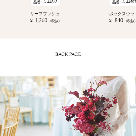
A-44863
A-44593
品番:
品番:
リーフブッシュ
ボックスウッ
1,260
840
¥
¥
(税抜)
(税抜)
BACK PAGE