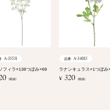
A-35531
A-34015
:
品番:
ソフィラ×138つぼみ×69
ラナンキュラス×1つぼみ×
20
320
¥
(税抜)
(税抜)