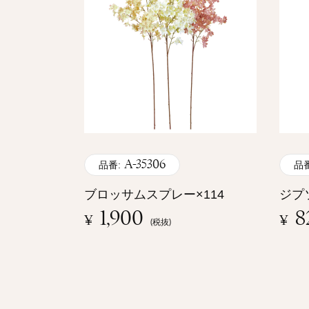
A-35306
品番:
品番
ブロッサムスプレー×114
ジプ
1,900
8
¥
¥
(税抜)