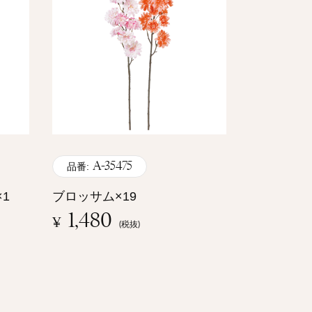
A-35475
品番:
1
ブロッサム×19
1,480
¥
(税抜)