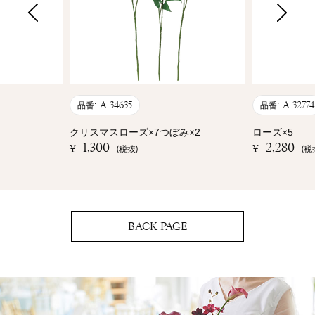
A-34635
A-32774
品番:
品番:
クリスマスローズ×7つぼみ×2
ローズ×5
1,300
2,280
¥
¥
(税抜)
(税
BACK PAGE